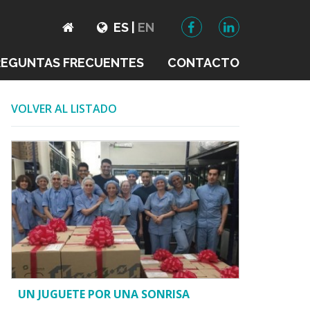
ES
|
EN
REGUNTAS FRECUENTES
CONTACTO
VOLVER AL LISTADO
UN JUGUETE POR UNA SONRISA